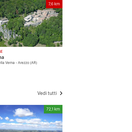
7,6
km
SE
na
ella Verna - Arezzo (AR)
Vedi tutti
72,1
km