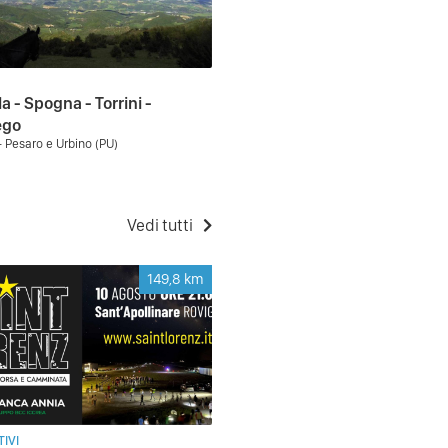
a - Spogna - Torrini -
ego
- Pesaro e Urbino (PU)
Vedi tutti
149,8
km
IVI