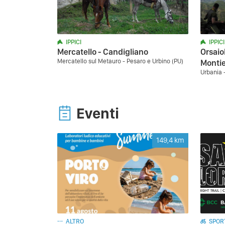
IPPICI
IPPICI
Mercatello - Candigliano
Orsaiol
Mercatello sul Metauro - Pesaro e Urbino (PU)
Monti
Urbania 
Eventi
149,4
km
ALTRO
SPORT