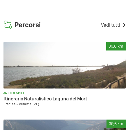
Percorsi
Vedi tutti
30,8
km
CICLABILI
Itinerario Naturalistico Laguna del Mort
Eraclea - Venezia (VE)
39,6
km