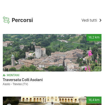
Percorsi
Vedi tutti
16,2
km
MONTANI
Traversata Colli Asolani
Asolo - Treviso (TV)
16,4
km