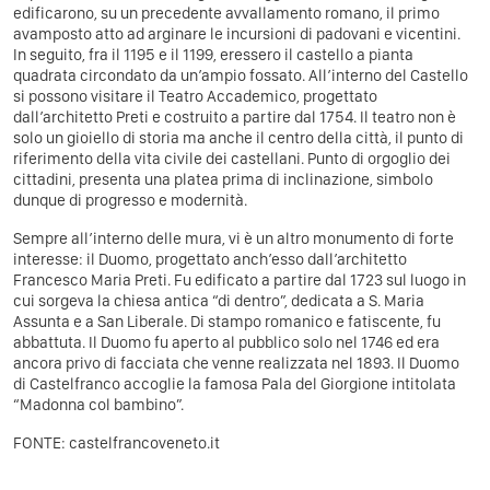
edificarono, su un precedente avvallamento romano, il primo
avamposto atto ad arginare le incursioni di padovani e vicentini.
In seguito, fra il 1195 e il 1199, eressero il castello a pianta
quadrata circondato da un’ampio fossato. All’interno del Castello
si possono visitare il Teatro Accademico, progettato
dall’architetto Preti e costruito a partire dal 1754. Il teatro non è
solo un gioiello di storia ma anche il centro della città, il punto di
riferimento della vita civile dei castellani. Punto di orgoglio dei
cittadini, presenta una platea prima di inclinazione, simbolo
dunque di progresso e modernità.
Sempre all’interno delle mura, vi è un altro monumento di forte
interesse: il Duomo, progettato anch’esso dall’architetto
Francesco Maria Preti. Fu edificato a partire dal 1723 sul luogo in
cui sorgeva la chiesa antica “di dentro”, dedicata a S. Maria
Assunta e a San Liberale. Di stampo romanico e fatiscente, fu
abbattuta. Il Duomo fu aperto al pubblico solo nel 1746 ed era
ancora privo di facciata che venne realizzata nel 1893. Il Duomo
di Castelfranco accoglie la famosa Pala del Giorgione intitolata
“Madonna col bambino”.
FONTE:
castelfrancoveneto.it