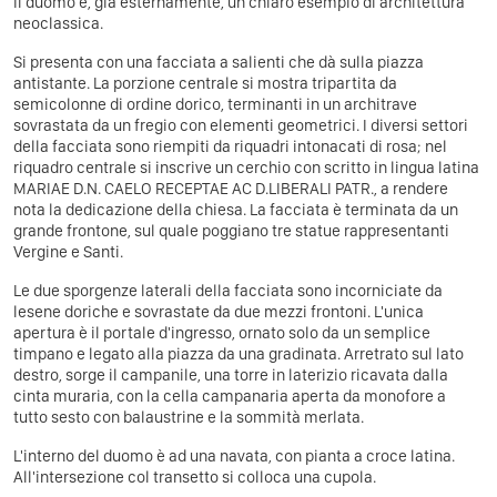
Il duomo è, già esternamente, un chiaro esempio di architettura
neoclassica.
Si presenta con una facciata a salienti che dà sulla piazza
antistante. La porzione centrale si mostra tripartita da
semicolonne di ordine dorico, terminanti in un architrave
sovrastata da un fregio con elementi geometrici. I diversi settori
della facciata sono riempiti da riquadri intonacati di rosa; nel
riquadro centrale si inscrive un cerchio con scritto in lingua latina
MARIAE D.N. CAELO RECEPTAE AC D.LIBERALI PATR., a rendere
nota la dedicazione della chiesa. La facciata è terminata da un
grande frontone, sul quale poggiano tre statue rappresentanti
Vergine e Santi.
Le due sporgenze laterali della facciata sono incorniciate da
lesene doriche e sovrastate da due mezzi frontoni. L'unica
apertura è il portale d'ingresso, ornato solo da un semplice
timpano e legato alla piazza da una gradinata. Arretrato sul lato
destro, sorge il campanile, una torre in laterizio ricavata dalla
cinta muraria, con la cella campanaria aperta da monofore a
tutto sesto con balaustrine e la sommità merlata.
L'interno del duomo è ad una navata, con pianta a croce latina.
All'intersezione col transetto si colloca una cupola.