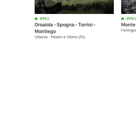
IPPICI
IPPICI
Orsaiola - Spogna - Torrini -
Monte 
Fermigna
Montiego
Urbania - Pesaro e Urbino (PU)