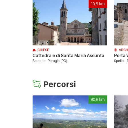
10,8
km
CHIESE
ARCH
Cattedrale di Santa Maria Assunta
Porta 
Spoleto - Perugia (PG)
Spello - 
Percorsi
90,6
km