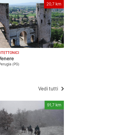
20,7
km
ITETTONICI
Venere
Perugia (PG)
Vedi tutti
91,7
km