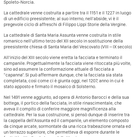
Spoleto-Norcia.
La cattedrale venne costruita a partire tra il 1151 e il 1227 in luogo
di un edificio preesistente; al suo interno, nell'abside, vi è il
pregevole ciclo di affreschi di Filippo Lippi Storie della Vergine.
La cattedrale di Santa Maria Assunta venne costruita in stile
romanico nell'ultimo terzo del XII secolo in sostituzione della
preesistente chiesa di Santa Maria del Vescovato (VIII – IX secolo)
All'inizio del XIII secolo viene eretta la facciata e terminato il
campanile. Progettualmente la facciata viene ritoccata più volte,
sino ad assumere la conformazione attuale di facciata a
"capanna". Si può affermare dunque, che la facciata sia stata
completata, così come ci è giunta oggi, nel 1207, anno in cui è
stato apposto e firmato il mosaico di Solsterno.
Nel 1491 venne aggiunto, ad opera di Antonio Barocci e della sua
bottega, il portico della facciata, in stile rinascimentale, che
aveva il compito di conferire maggiore magnificenza alla
cattedrale. Per la sua costruzione, si pensò dunque di inserire tra
la cappella dell'Assunta ed il campanile, un elemento composto
da cinque arcate, sormontate da una ricca trabeazione ornata ed
un terrazzo superiore, che permetteva di esporre durante le