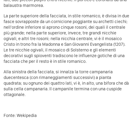
balaustra marmorea.
La parte superiore della facciata, in stile romanico, è divisa in due
fasce sovrapposte da un cornicione poggiante su archetti ciechi;
nell'ordine inferiore si aprono cinque rosoni, dei quali il centrale
più grande; nella parte superiore, invece, tre grandi nicchie
ogivali, e altri tre rosoni; nella nicchia centrale, vi è il mosaico
Cristo in trono fra la Madonna e San Giovanni Evangelista (1207).
Le tre nicchie ogivali, il mosaico di Solsterno e gli elementi
decorativi sugli spioventi tradiscono le influenze gotiche di una
facciata che per il resto è in stile romanico.
Alla sinistra della facciata, si innalza la torre campanaria
duecentesca (con rimaneggiamenti successivi) a pianta
quadrata; su ognuno dei quattro lati, vi è, in alto, una bifora che dà
sulla cella campanaria. Il campanile termina con una cuspide
ottagonale.
Fonte:
Wekipedia