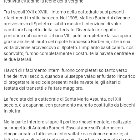
festività cittadine la Icone della Vergine.
Tra i secoli XVII e XVIII, l'interno della cattedrale subì pesanti
rifacimenti in stile barocco. Nel 1608, Maffeo Barberini divenne
arcivescovo di Spoleto e subito mostrò l'intenzione di voler
cambiare l'aspetto della cattedrale. Diventato in seguito
pontefice col nome di Urbano VIII, poté completare la sua opera
grazie anche all'aiuto del nipote Francesco Barberini, che a sua
volta divenne arcivescovo di Spoleto. L'impianto basilicale fu così
sconvolto, furono completamente ricostruite la navata centrale e
le due laterali.
I lavori di rifacimento interni furono completati soltanto verso
fine del XVIII secolo, quando a Giuseppe Valadier fu dato l'incarico
di progettare le edicole presenti nelle navatelle, gli altari di
testata dei transetti e l'altare maggiore.
La facciata della cattedrale di Santa Maria Assunta, del XIII
secolo, è a capanna, con paramento murario costituito da blocchi
in pietra.
Nella parte inferiore si apre il portico rinascimentale, realizzato
su progetto di Antonio Barocci. Esso si apre sull'esterno con
cinque arcate a tutto sesto intervallate da colonne corinzie; ai
lati, due piccoli pulpiti entro nicchie. Il portico è coronato da una