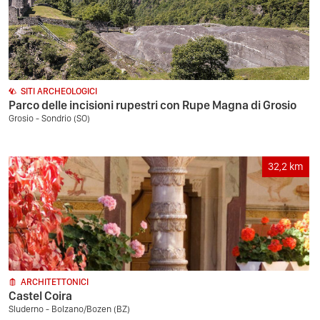
SITI ARCHEOLOGICI
Parco delle incisioni rupestri con Rupe Magna di Grosio
Grosio - Sondrio (SO)
32,2
km
ARCHITETTONICI
Castel Coira
Sluderno - Bolzano/Bozen (BZ)