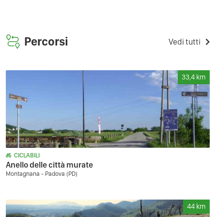
Percorsi
Vedi tutti
33,4
km
CICLABILI
Anello delle città murate
Montagnana - Padova (PD)
44
km