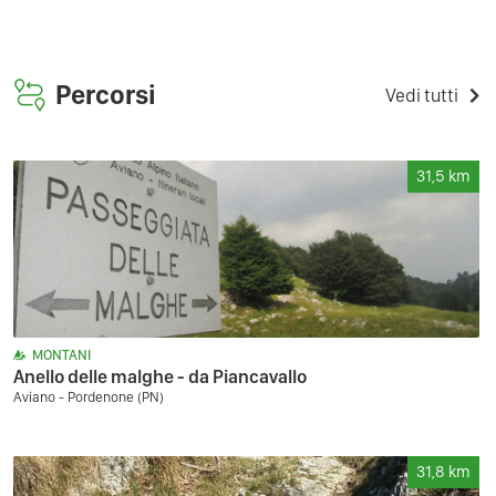
Percorsi
Vedi tutti
31,5
km
MONTANI
Anello delle malghe - da Piancavallo
Aviano - Pordenone (PN)
31,8
km