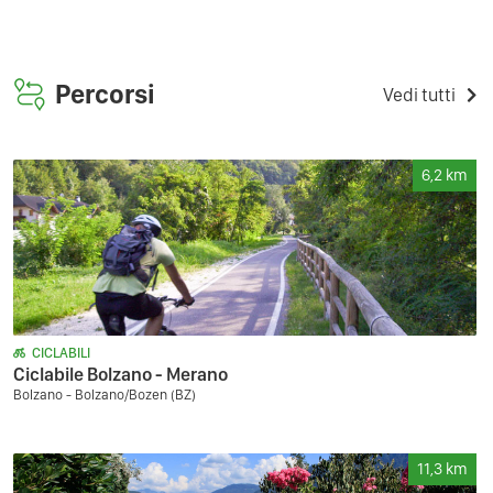
Percorsi
Vedi tutti
6,2
km
CICLABILI
Ciclabile Bolzano - Merano
Bolzano - Bolzano/Bozen (BZ)
11,3
km