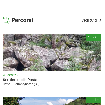
Percorsi
Vedi tutti
15,7
km
MONTANI
Sentiero della Posta
Ortisei - Bolzano/Bozen (BZ)
21,2
km