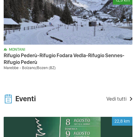
12,9
km
MONTANI
Rifugio Pederù-Rifugio Fodara Vedla-Rifugio Sennes-
Rifugio Pederù
Marebbe - Bolzano/Bozen (BZ)
Eventi
Vedi tutti
22,8
km