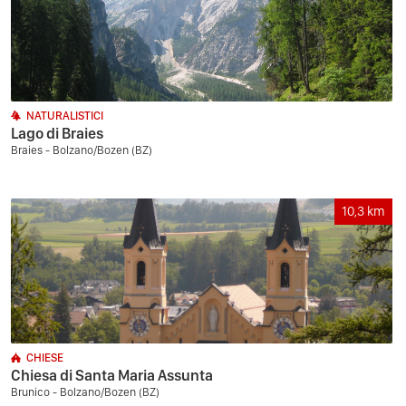
NATURALISTICI
Lago di Braies
Braies - Bolzano/Bozen (BZ)
10,3
km
CHIESE
Chiesa di Santa Maria Assunta
Brunico - Bolzano/Bozen (BZ)