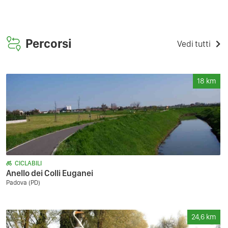
Percorsi
Vedi tutti
18
km
CICLABILI
Anello dei Colli Euganei
Padova (PD)
24,6
km