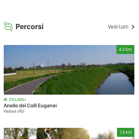
Percorsi
Vedi tutti
4,3
km
CICLABILI
Anello dei Colli Euganei
Padova (PD)
7,4
km