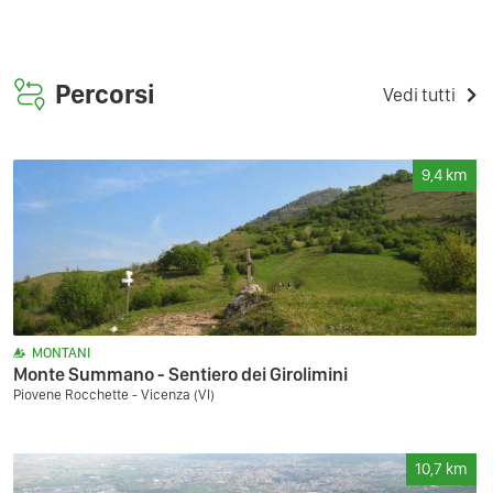
Percorsi
Vedi tutti
9,4
km
MONTANI
Monte Summano - Sentiero dei Girolimini
Piovene Rocchette - Vicenza (VI)
10,7
km