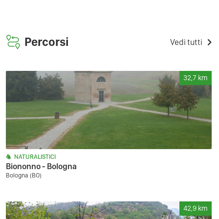
Percorsi
Vedi tutti
32,7
km
NATURALISTICI
Biononno - Bologna
Bologna (BO)
42,9
km