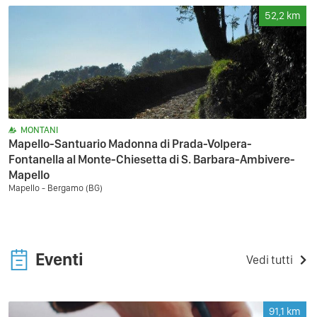
52,2
km
MONTANI
Mapello-Santuario Madonna di Prada-Volpera-
Fontanella al Monte-Chiesetta di S. Barbara-Ambivere-
Mapello
Mapello - Bergamo (BG)
Eventi
Vedi tutti
91,1
km