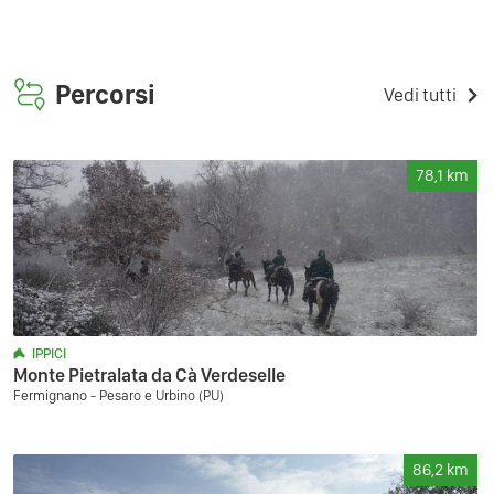
Percorsi
Vedi tutti
78,1
km
IPPICI
Monte Pietralata da Cà Verdeselle
Fermignano - Pesaro e Urbino (PU)
86,2
km