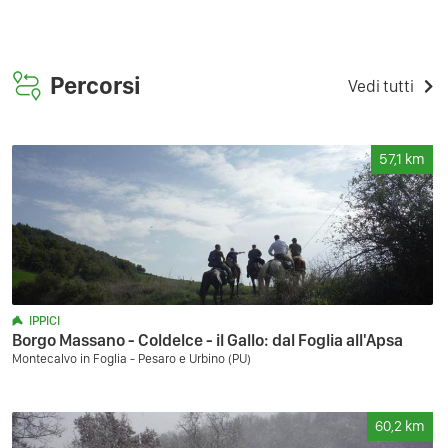
Percorsi
Vedi tutti
57,1
km
IPPICI
Borgo Massano - Coldelce - il Gallo: dal Foglia all'Apsa
Montecalvo in Foglia - Pesaro e Urbino (PU)
60,2
km