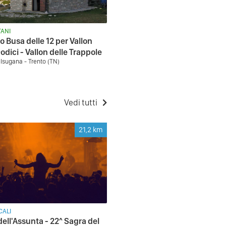
ANI
o Busa delle 12 per Vallon
odici - Vallon delle Trappole
lsugana - Trento (TN)
Vedi tutti
21,2
km
CALI
dell'Assunta - 22^ Sagra del