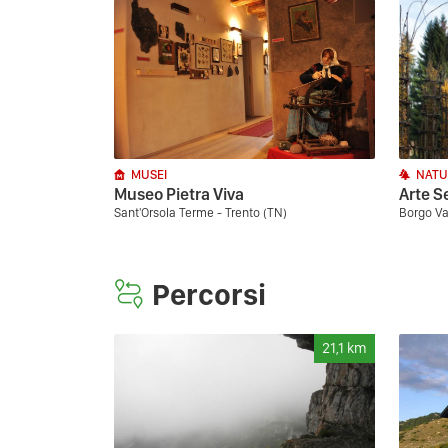
MUSEI
NATU
Museo Pietra Viva
Arte Se
Sant'Orsola Terme - Trento (TN)
Borgo Va
Percorsi
21,1
km