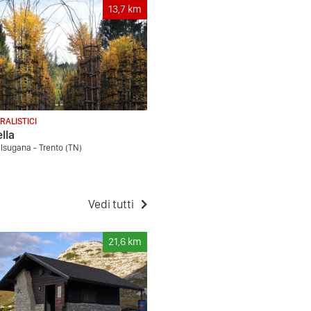
13,7
km
RALISTICI
lla
lsugana - Trento (TN)
Vedi tutti
21,6
km