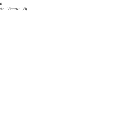
o
e - Vicenza (VI)