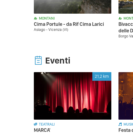
MONTANI
MONT
Cima Portule - da Rif Cima Larici
Bivacc
Asiago - Vicenza (VI)
delle D
Borgo Va
Eventi
21,2
km
TEATRALI
MUSI
MARCA'
Festa 