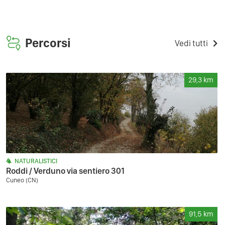
Percorsi
Vedi tutti
29,3
km
NATURALISTICI
Roddi / Verduno via sentiero 301
Cuneo (CN)
91,5
km