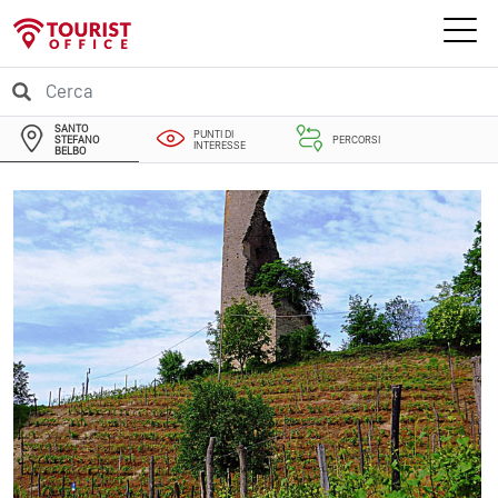
SANTO
PUNTI DI
STEFANO
PERCORSI
INTERESSE
BELBO
EVENTI