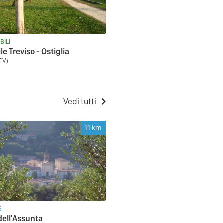
BILI
le Treviso - Ostiglia
(TV)
Vedi tutti
11
km
E
dell'Assunta