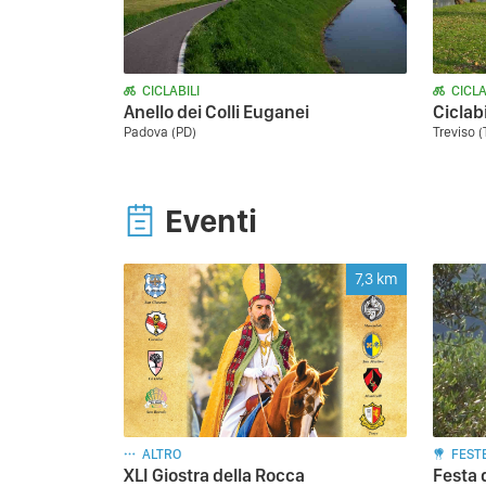
CICLABILI
CICLA
Anello dei Colli Euganei
Ciclabi
Padova (PD)
Treviso 
Eventi
7,3
km
ALTRO
FEST
XLI Giostra della Rocca
Festa 