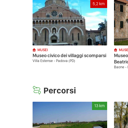
5,2
km
MUSEI
MUSE
Museo civico dei villaggi scomparsi
Museo 
Villa Estense - Padova (PD)
Beatri
Baone - 
Percorsi
13
km