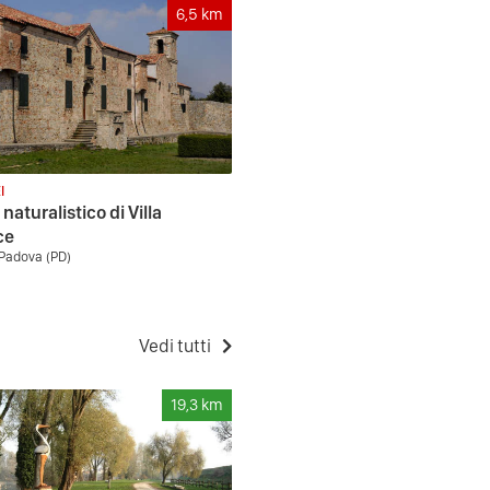
6,5
km
I
naturalistico di Villa
ce
Padova (PD)
Vedi tutti
19,3
km