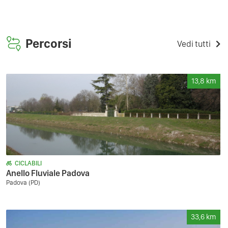
Percorsi
Vedi tutti
13,8
km
CICLABILI
Anello Fluviale Padova
Padova (PD)
33,6
km