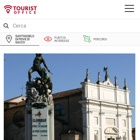
SANT'ANGELO
PUNTI DI
DI PIOVE DI
PERCORSI
INTERESSE
SACCO
EVENTI