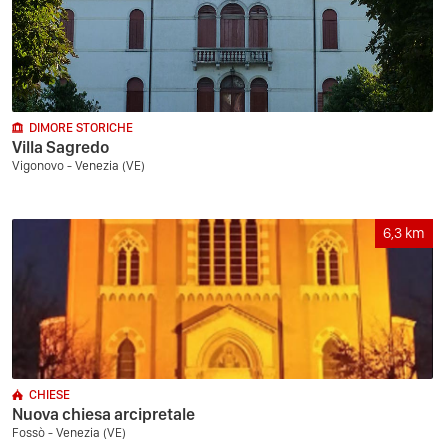
DIMORE STORICHE
Villa Sagredo
Vigonovo - Venezia (VE)
6,3
km
CHIESE
Nuova chiesa arcipretale
Fossò - Venezia (VE)