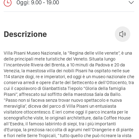
Oggi: 9.00 - 19.00
Descrizione
Villa Pisani Museo Nazionale, la “Regina delle ville venete”, è una
delle principali mete turistiche del Veneto. Situata lungo
l’incantevole Rivera del Brenta, a 10 minuti da Padova e 20 da
Venezia, la maestosa villa dei nobili Pisani ha ospitato nelle sue
114 stanze dogi, re e imperatori, ed oggi è un museo nazionale che
conserva arredi e opere d'arte del Settecento e dell'Ottocento, tra
cui il capolavoro di Gianbattista Tiepolo “Gloria della famiglia
Pisani”, affrescato sul soffitto della maestosa Sala da Ballo.
"Passo non si faceva senza trovar nuovo spettacolo e nuova
meraviglia", diceva del parco di Villa Pisani un entusiasta
visitatore ottocentesco. E ieri come oggi il parco incanta per le
scenografiche viste, le originali architetture, dalla Coffee House
all’Esedra, il famoso labirinto di siepi, tra i più importanti
d'Europa, la preziosa raccolta di agrumi nell’Orangerie e di piante
e fiori nelle Serre Tropicali, "tutto quello che può ricreare la vista