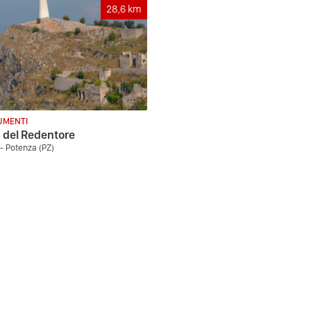
28,6
km
MENTI
 del Redentore
- Potenza (PZ)