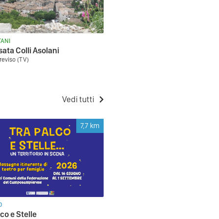
ANI
sata Colli Asolani
reviso (TV)
Vedi tutti
7,7
km
O
co e Stelle