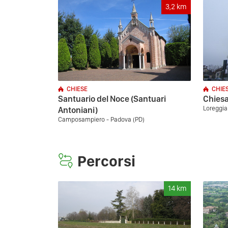
3,2
km
CHIESE
CHIE
Santuario del Noce (Santuari
Chiesa
Loreggia
Antoniani)
Camposampiero - Padova (PD)
Percorsi
14
km