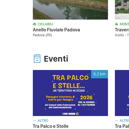
CICLABILI
MONT
Anello Fluviale Padova
Traver
Padova (PD)
Asolo - T
Eventi
5,2
km
ALTRO
ALTR
Tra Palco e Stelle
Tra Pal