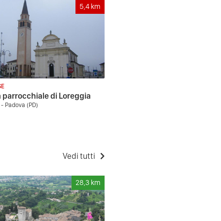
5,4
km
SE
 parrocchiale di Loreggia
 - Padova (PD)
Vedi tutti
28,3
km