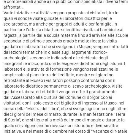
e comprensibili anche a un pubblico non specialista i diversi temi
affrontati.
Varie iniziative e attività vengono proposte ai visitatori, tra le
quali vi sono le visite guidate e i laboratori didattici per le
scolaresche, ma anche per gruppi di adulti e per famiglie. In
particolare l'offerta didattico-scientifica rivolta ai bambini e ai
ragazzi, a partire dalla scuola materna fino ad arrivare alle scuole
secondarie di primo e secondo grado è molto ricca: la visita
guidata e i laboratori che si svolgono in Museo, vengono introdotti
da lezioni tematiche in classe sugli argomenti storico-
archeologici, secondo le indicazioni e le richieste degli
insegnanti e in accordo con le esigenze didattiche degli alunni. I
laboratori e le attività di formazione vengono realizzati nelle
ampie sale al piano terra dell'edificio, mentre nel giardino
retrostante al Museo i visitatori possono confrontarsi con il
laboratorio didattico permanente di scavo archeologico. Visite
guidate e laboratori didattici vengono offerti gratuitamente
dall'Assessorato alla Cultura del Comune di Borgoricco ai
visitatori, con il solo costo del biglietto di ingresso al Museo, nel
corso della "Mostra del Libro", che si svolge ogni anno negli ultimi
dieci giorni del mese di marzo, durante la manifestazione "Terra
di Storia", che si tiene alla metà del mese di maggio e durante la
quale si svolgono anche rievocazioni storiche e diverse altre
iniziative, e nel mese di dicembre nel corso di "Vacanze di Natale