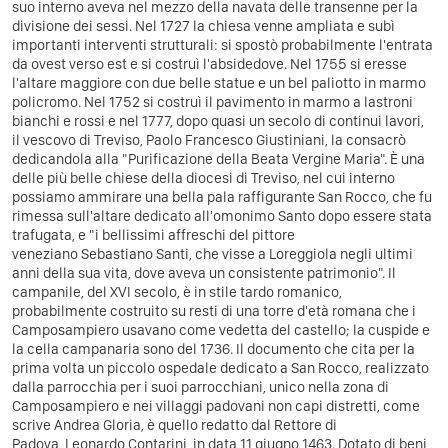
suo interno aveva nel mezzo della navata delle transenne per la
divisione dei sessi. Nel
1727
la chiesa venne ampliata e subì
importanti interventi strutturali: si spostò probabilmente l'entrata
da
ovest
verso
est
e si costruì l'absidedove. Nel
1755
si eresse
l'altare maggiore con due belle statue e un bel paliotto in marmo
policromo. Nel
1752
si costruì il pavimento in marmo a lastroni
bianchi e rossi e nel
1777
, dopo quasi un secolo di continui lavori,
il vescovo di Treviso,
Paolo Francesco Giustiniani
, la consacrò
dedicandola alla "Purificazione della Beata Vergine Maria". È una
delle più belle chiese della
diocesi di Treviso
, nel cui interno
possiamo ammirare una bella pala raffigurante
San Rocco
, che fu
rimessa sull'altare dedicato all'omonimo Santo dopo essere stata
trafugata, e "i bellissimi affreschi del pittore
veneziano
Sebastiano Santi
, che visse a Loreggiola negli ultimi
anni della sua vita, dove aveva un consistente patrimonio". Il
campanile, del
XVI
secolo, è in stile tardo
romanico
,
probabilmente costruito su resti di una torre d'età romana che i
Camposampiero usavano come vedetta del castello; la cuspide e
la cella campanaria sono del
1736
. Il documento che cita per la
prima volta un piccolo ospedale dedicato a San Rocco, realizzato
dalla parrocchia per i suoi parrocchiani, unico nella zona di
Camposampiero e nei villaggi padovani non capi distretti, come
scrive
Andrea Gloria
, è quello redatto dal Rettore di
Padova,
Leonardo Contarini
, in data 11 giugno
1463
. Dotato di beni