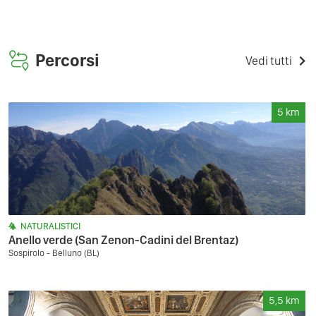
Percorsi
Vedi tutti
5
km
NATURALISTICI
Anello verde (San Zenon-Cadini del Brentaz)
Sospirolo - Belluno (BL)
5,5
km