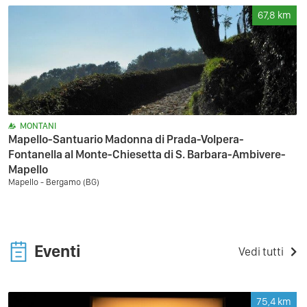
67,8
km
MONTANI
Mapello-Santuario Madonna di Prada-Volpera-
Fontanella al Monte-Chiesetta di S. Barbara-Ambivere-
Mapello
Mapello - Bergamo (BG)
Eventi
Vedi tutti
75,4
km