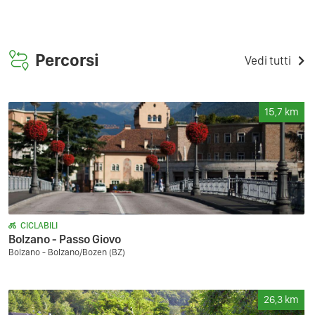
Percorsi
Vedi tutti
15,7
km
CICLABILI
Bolzano - Passo Giovo
Bolzano - Bolzano/Bozen (BZ)
26,3
km