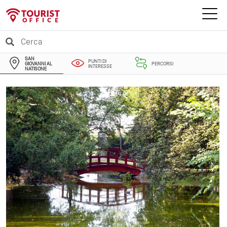
SAN
PUNTI DI
GIOVANNI AL
PERCORSI
INTERESSE
NATISONE
EVENTI