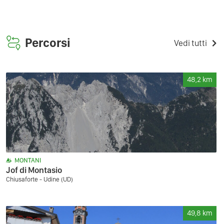
Percorsi
Vedi tutti
48,2
km
MONTANI
Jof di Montasio
Chiusaforte - Udine (UD)
49,8
km