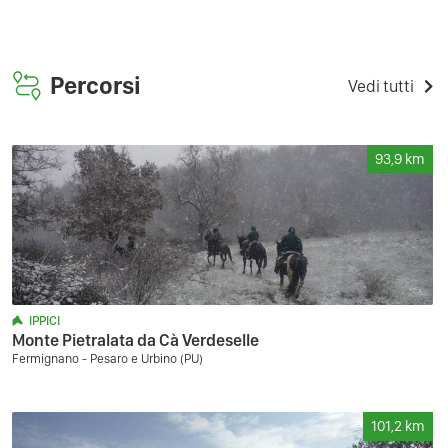
Percorsi
Vedi tutti
93,9
km
IPPICI
Monte Pietralata da Cà Verdeselle
Fermignano - Pesaro e Urbino (PU)
101,2
km