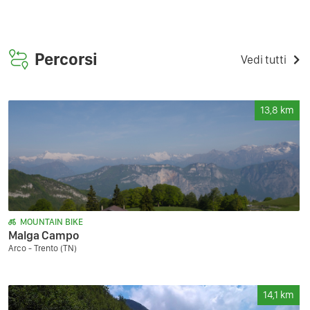
Percorsi
Vedi tutti
13,8
km
MOUNTAIN BIKE
Malga Campo
Arco - Trento (TN)
14,1
km