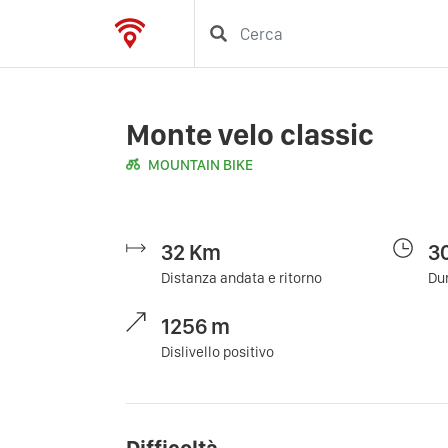
Monte velo classic
MOUNTAIN BIKE
32
Km
3
Distanza andata e ritorno
Dur
1256
m
Dislivello positivo