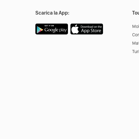
Scarica la App:
Tou
Mob
Co
Mat
Tur