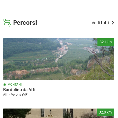
Percorsi
Vedi tutti
32,1
km
MONTANI
Bardolino da Affi
Affi - Verona (VR)
32,6
km