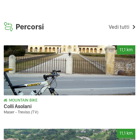
Percorsi
Vedi tutti
11,1
km
MOUNTAIN BIKE
Colli Asolani
Maser - Treviso (TV)
11,1
km