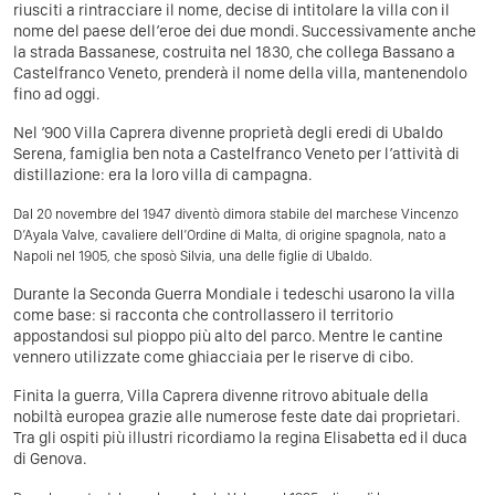
riusciti a rintracciare il nome, decise di intitolare la villa con il
nome del paese dell’eroe dei due mondi. Successivamente anche
la strada Bassanese, costruita nel 1830, che collega Bassano a
Castelfranco Veneto, prenderà il nome della villa, mantenendolo
fino ad oggi.​
Nel ’900 Villa Caprera divenne proprietà degli eredi di Ubaldo
Serena, famiglia ben nota a Castelfranco Veneto per l’attività di
distillazione: era la loro villa di campagna.
Dal 20 novembre del 1947 diventò dimora stabile del marchese Vincenzo
D’Ayala Valve, cavaliere dell’Ordine di Malta, di origine spagnola, nato a
Napoli nel 1905, che sposò Silvia, una delle figlie di Ubaldo.
Durante la Seconda Guerra Mondiale i tedeschi usarono la villa
come base: si racconta che controllassero il territorio
appostandosi sul pioppo più alto del parco. Mentre le cantine
vennero utilizzate come ghiacciaia per le riserve di cibo.
Finita la guerra, Villa Caprera divenne ritrovo abituale della
nobiltà europea grazie alle numerose feste date dai proprietari.
Tra gli ospiti più illustri ricordiamo la regina Elisabetta ed il duca
di Genova.