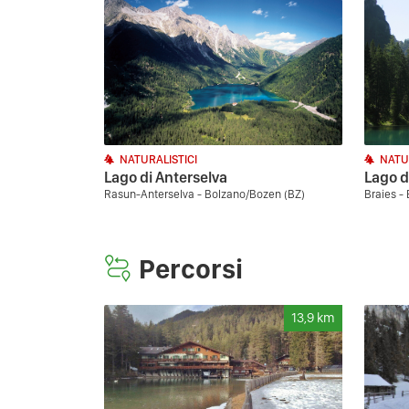
NATURALISTICI
NATU
Lago di Anterselva
Lago d
Rasun-Anterselva - Bolzano/Bozen (BZ)
Braies -
Percorsi
13,9
km