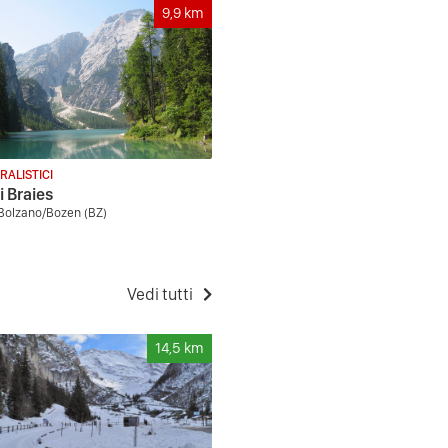
9,9
km
RALISTICI
i Braies
 Bolzano/Bozen (BZ)
Vedi tutti
14,5
km