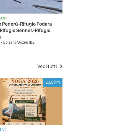
ANI
o Pederù-Rifugio Fodara
Rifugio Sennes-Rifugio
ù
- Bolzano/Bozen (BZ)
Vedi tutti
23,9
km
IVI