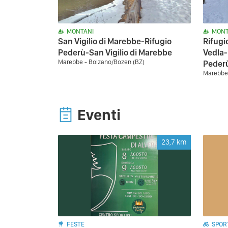
MONTANI
MONT
San Vigilio di Marebbe-Rifugio
Rifugi
Pederù-San Vigilio di Marebbe
Vedla-
Marebbe - Bolzano/Bozen (BZ)
Peder
Marebbe 
Eventi
23,7
km
FESTE
SPORT