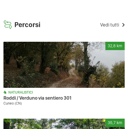
Percorsi
Vedi tutti
32,8
km
NATURALISTICI
Roddi / Verduno via sentiero 301
Cuneo (CN)
35,7
km