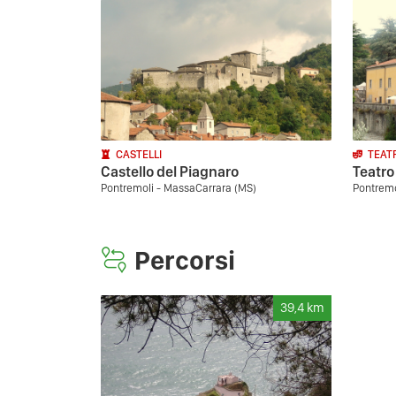
CASTELLI
TEAT
Castello del Piagnaro
Teatro
Pontremoli - MassaCarrara (MS)
Pontremo
Percorsi
39,4
km