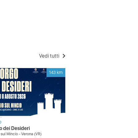
Vedi tutti
143
km
O
o dei Desideri
 sul Mincio - Verona (VR)