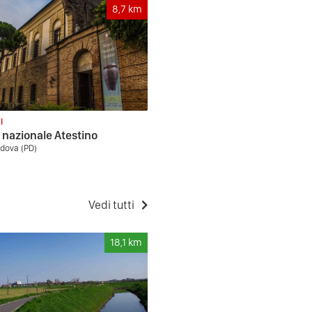
8,7
km
I
nazionale Atestino
adova (PD)
Vedi tutti
18,1
km