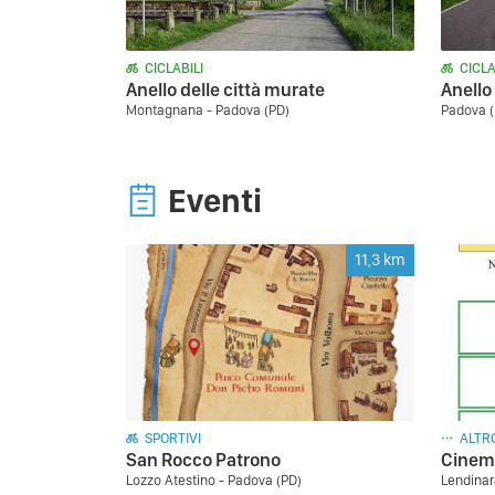
CICLABILI
CICLA
Anello delle città murate
Anello
Montagnana - Padova (PD)
Padova (
Eventi
11,3
km
SPORTIVI
ALTR
San Rocco Patrono
Cinema
Lozzo Atestino - Padova (PD)
Lendinar