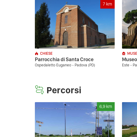
7
km
CHIESE
MUSE
Parrocchia di Santa Croce
Museo 
Ospedaletto Euganeo - Padova (PD)
Este - P
Percorsi
6,9
km