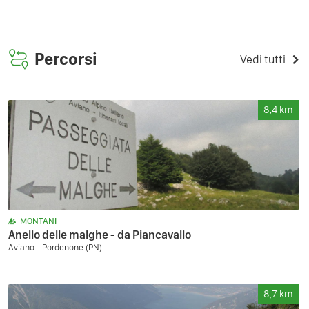
Percorsi
Vedi tutti
8,4
km
MONTANI
Anello delle malghe - da Piancavallo
Aviano - Pordenone (PN)
8,7
km