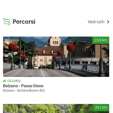
Percorsi
Vedi tutti
23,8
km
CICLABILI
Bolzano - Passo Giovo
Bolzano - Bolzano/Bozen (BZ)
25,1
km