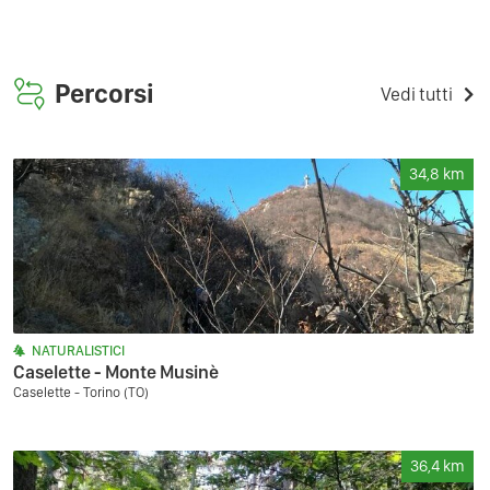
Percorsi
Vedi tutti
34,8
km
NATURALISTICI
Caselette - Monte Musinè
Caselette - Torino (TO)
36,4
km