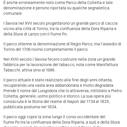
È anche erroneamente noto come
Parco della Colletta
e tale
denominazione è persino riportata su qualche segnaletica
comunale
I Savoia nel XVII secolo progettarono un grande parco di caccia
vicino alla città di Torino, tra la confluenza della Dora Riparia e
della Stura di Lanzo con il fiume Po.
Il parco ottenne la denominazione di Regio Parco, ma l'assedio di
Torino del 1706 rovinò completamente il parco.
Nel XVIII secolo i Savoia fecero costruire nella zona un grande
fabbrica per la lavorazione del tabacco, nota come Manifattura
Tabacchi, attiva sino al 1996 .
Il parco attuale è stato realizzato alla fine degli anni ottanta,
recuperando una vasta area abbandonata e molto degradata.
Prende il nome dal Lungodora che lo attraversa, intitolato a Pietro
Colletta, generale, uomo politico e storico. La sua opera più
conosciuta è la Storia del reame di Napoli dal 1734 al 1825,
pubblicata postuma nel 1834.
Il parco oggi copre la zona lungo il corso occidentale del
fiume Po tra la confluenza della Dora Riparia, a sud, e della Stura