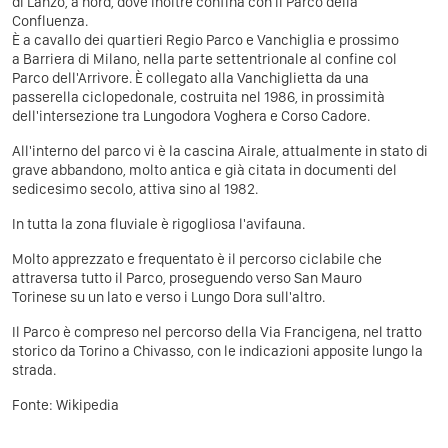
di Lanzo, a nord, dove inoltre confina con il Parco della
Confluenza.
È a cavallo dei quartieri Regio Parco e Vanchiglia e prossimo
a Barriera di Milano, nella parte settentrionale al confine col
Parco dell'Arrivore. È collegato alla Vanchiglietta da una
passerella ciclopedonale, costruita nel 1986, in prossimità
dell'intersezione tra Lungodora Voghera e Corso Cadore.
All'interno del parco vi è la cascina Airale, attualmente in stato di
grave abbandono, molto antica e già citata in documenti del
sedicesimo secolo, attiva sino al 1982.
In tutta la zona fluviale è rigogliosa l'avifauna.
Molto apprezzato e frequentato è il percorso ciclabile che
attraversa tutto il Parco, proseguendo verso San Mauro
Torinese su un lato e verso i Lungo Dora sull'altro.
Il Parco è compreso nel percorso della Via Francigena, nel tratto
storico da Torino a Chivasso, con le indicazioni apposite lungo la
strada.
Fonte:
Wikipedia