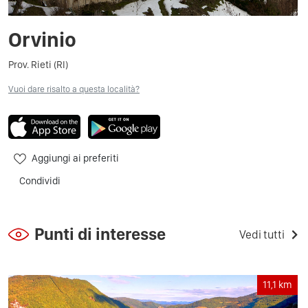
Orvinio
Prov. Rieti (RI)
Vuoi dare risalto a questa località?
Aggiungi ai preferiti
Condividi
Punti di interesse
Vedi tutti
11,1
km