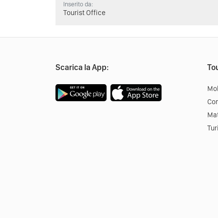
Inserito da:
Tourist Office
Scarica la App:
Tou
Mob
Co
Mat
Tur