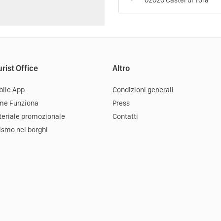
02020
Castel di Tora
rist Office
Altro
ile App
Condizioni generali
me Funziona
Press
eriale promozionale
Contatti
ismo nei borghi