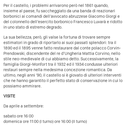
Per il castello, i problemi arrivarono però nel 1861 quando,
insieme al paese, fu saccheggiato da una banda di reazionari
borbonici ai comandi dell’avvocato abruzzese Giacomo Giorgi e
del colonnello dell’esercito borbonico Francesco Luvarà e ridotto
in uno stato di estremo degrado.
La sua bellezza, però, gli valse la fortuna di trovare sempre
estimatori in grado di riportarlo ai suoi passati splendori: tra il
1890 ed il 1895 venne fatto restaurare dal conte polacco Corvin-
Prendowski, discendente del re d’Ungheria Mattia Corvino, nello
stile neo-medievale di cui abbiamo detto. Successivamente, la
famiglia Giorgi-Monfort tra il 1932 ed il 1934 condusse ulteriori
restauri sempre nella medesima concezione romantica. Da
ultimo, negli anni ’90, il castello si è giovato di ulteriori interventi
che ne hanno garantito il perfetto stato di conservazione in cui lo
possiamo ammirare.
VISITE
Da aprile a settembre:
sabato ore 16:00
domenica ore 11:00 (I turno) ore 16:00 (II turno)