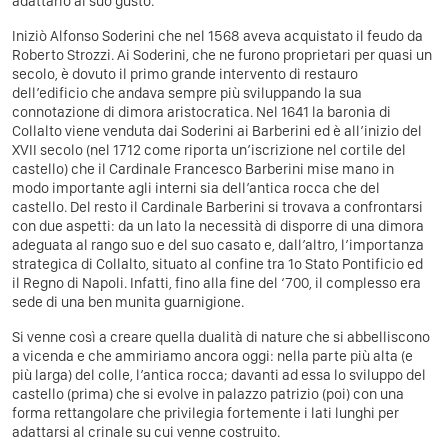
adattarlo al suo gusto.
Iniziò Alfonso Soderini che nel 1568 aveva acquistato il feudo da
Roberto Strozzi. Ai Soderini, che ne furono proprietari per quasi un
secolo, è dovuto il primo grande intervento di restauro
dell’edificio che andava sempre più sviluppando la sua
connotazione di dimora aristocratica. Nel 1641 la baronia di
Collalto viene venduta dai Soderini ai Barberini ed è all’inizio del
XVII secolo (nel 1712 come riporta un’iscrizione nel cortile del
castello) che il Cardinale Francesco Barberini mise mano in
modo importante agli interni sia dell’antica rocca che del
castello. Del resto il Cardinale Barberini si trovava a confrontarsi
con due aspetti: da un lato la necessità di disporre di una dimora
adeguata al rango suo e del suo casato e, dall’altro, l’importanza
strategica di Collalto, situato al confine tra 1o Stato Pontificio ed
il Regno di Napoli. Infatti, fino alla fine del ‘700, il complesso era
sede di una ben munita guarnigione.
Si venne così a creare quella dualità di nature che si abbelliscono
a vicenda e che ammiriamo ancora oggi: nella parte più alta (e
più larga) del colle, l’antica rocca; davanti ad essa lo sviluppo del
castello (prima) che si evolve in palazzo patrizio (poi) con una
forma rettangolare che privilegia fortemente i lati lunghi per
adattarsi al crinale su cui venne costruito.