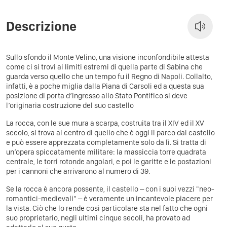
Descrizione
Sullo sfondo il Monte Velino, una visione inconfondibile attesta
come ci si trovi ai limiti estremi di quella parte di Sabina che
guarda verso quello che un tempo fu il Regno di Napoli. Collalto,
infatti, è a poche miglia dalla Piana di Carsoli ed a questa sua
posizione di porta d’ingresso allo Stato Pontifico si deve
l’originaria costruzione del suo castello
La rocca, con le sue mura a scarpa, costruita tra il XIV ed il XV
secolo, si trova al centro di quello che è oggi il parco dal castello
e può essere apprezzata completamente solo da lì. Si tratta di
un’opera spiccatamente militare: la massiccia torre quadrata
centrale, le torri rotonde angolari, e poi le garitte e le postazioni
per i cannoni che arrivarono al numero di 39.
Se la rocca è ancora possente, il castello – con i suoi vezzi "neo-
romantici-medievali" – è veramente un incantevole piacere per
la vista. Ciò che lo rende così particolare sta nel fatto che ogni
suo proprietario, negli ultimi cinque secoli, ha provato ad